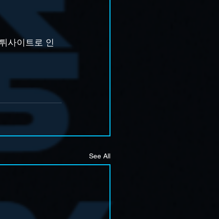
먹튀사이트로 인
See All