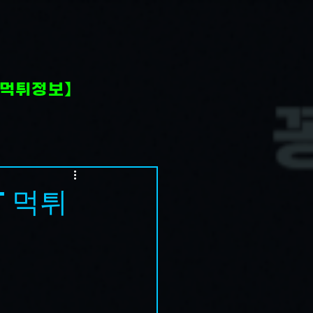
먹튀정보】
T 먹튀