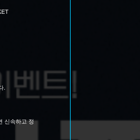
KET
다.
면 신속하고 정