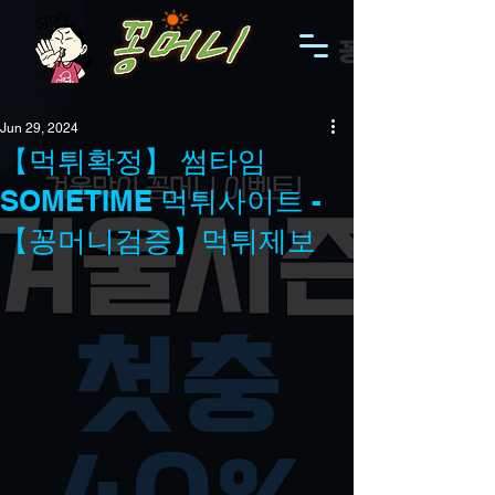
Jun 29, 2024
【먹튀확정】 썸타임
SOMETIME 먹튀사이트 -
【꽁머니검증】먹튀제보