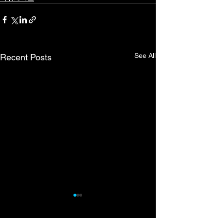
See All
Recent Posts