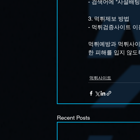
- 검색어에 "사설배
3. 먹튀제보 방법
- 먹튀검증사이트 
먹튀예방과 먹튀사이트
한 피해를 입지 않도
먹튀사이트
Recent Posts