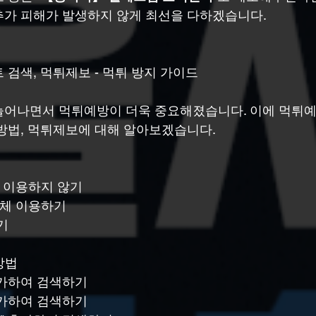
추가 피해가 발생하지 않게 최선을 다하겠습니다.
 검색, 먹튀제보 - 먹튀 방지 가이드
늘어나면서 먹튀예방이 더욱 중요해졌습니다. 이에 먹튀예
방법, 먹튀제보에 대해 알아보겠습니다.
후 이용하지 않기
업체 이용하기
기
방법
추가하여 검색하기
추가하여 검색하기