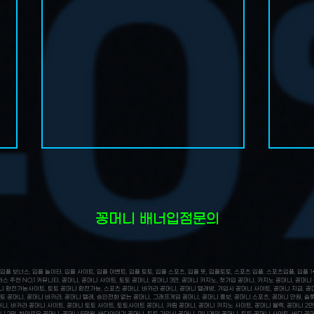
꽁머니 배너입점문의
입플 보너스, 입플 놀이터, 입플 사이트, 입플 이벤트,
입플 토토, 입플 스포츠, 입플 뜻, 입플토토, 스포츠 입플, 스포츠입플, 입플 1+1, 입플
스 추천 NO.1 커뮤니티. 꽁머니, 꽁머니 사이트, 토토 꽁머니, 꽁머니 3만, 꽁머니 카지노, 첫가입 꽁머니, 카지노 꽁머니, 꽁머니 
【먹튀확정】 라운딩
【먹
니 환전가능사이트, 토토 꽁머니 환전가능, 스포츠 꽁머니, 바카라 꽁머니, 꽁머니 텔레방, 가입시 꽁머니 사이트, 꽁머니 지급, 꽁머니
토 꽁머니, 꽁머니 바카라, 꽁머니 텔레, 승인전화 없는 꽁머니, 그래프게임 꽁머니, 꽁머니 홍보, 꽁머니 스포츠, 꽁머니 만원, 슬
ROUNDING 먹튀사이트 -
먹튀
니, 바카라 꽁머니 사이트, 꽁머니 토토 사이트, 토토사이트 꽁머니, 카림 꽁머니, 꽁머니 카지노 사이트, 꽁머니 블랙, 꽁머니 