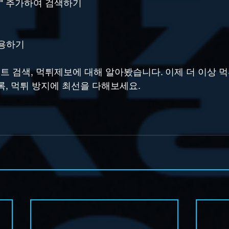
팅" 추가하여 검색하기
이용하기
 검색, 먹튀제보에 대해 알아봤습니다. 이제 더 이상 
록, 먹튀 방지에 최선을 다해보세요.