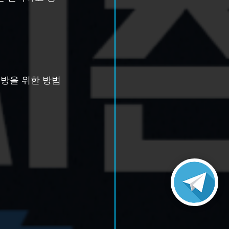
방을 위한 방법