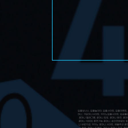
입플보너스, 입플놀이터, 입플사이트, 입플이벤트,
머니, 가입머니사이트, 카지노입플사이트,
입금플러
【먹튀확정】 두바이 DUBAI
꽁머니 텔레그램, 꽁머니 토토, 꽁머니 환전, 꽁머
꽁머니 10000, 환전가능 꽁머니, 승인전화없는 토
먹튀사이트 - 【꽁머니검증】
니 바로지급, 카지노 꽁머니 사이트, 에볼루션 꽁머