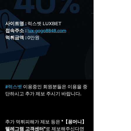
사이트명 :
 럭스벳 LUXBET
접속주소 :
lux-gogo8848.com
먹튀금액 :
 0만원
#럭스벳
 이용중인 회원분들은 이용을 중
단하시고 추가 제보 주시기 바랍니다.
추가 먹튀피해가 제보 등은 
"【꽁머니】 
텔레그램 고객센터"
로 제보해주신다면 