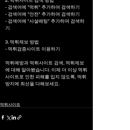
2. 먹튀사이트 검색 방법
- 검색어에 "먹튀" 추가하여 검색하기
- 검색어에 "안전" 추가하여 검색하기
- 검색어에 "사설배팅" 추가하여 검색하
기
3. 먹튀제보 방법
- 먹튀검증사이트 이용하기
먹튀예방과 먹튀사이트 검색, 먹튀제보
에 대해 알아봤습니다. 이제 더 이상 먹튀
사이트로 인한 피해를 입지 않도록, 먹튀 
방지에 최선을 다해보세요.
먹튀사이트