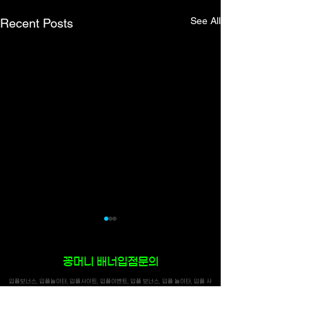
See All
Recent Posts
꽁머니 배너입점문의
입플보너스, 입플놀이터, 입플사이트, 입플이벤트,
입플 보너스, 입플 놀이터, 입플 사
이트, 입플 이벤트,
입플 토토, 입플 스포츠, 입플 뜻, 입플토토, 스포츠 입플, 스포츠입
플, 입플 1+1, 입플 3+3, ​입플 5+3, 입플 10+5, 입플 30+10, 꽁머니, 가입머니사이트, 카
지노입플사이트,
입금플러스 추천 NO.1 커뮤니티. 꽁머니, 꽁머니 사이트, 토토 꽁머