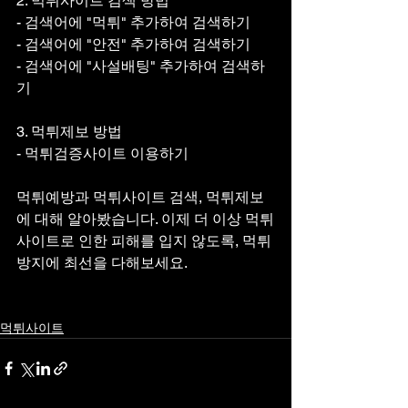
2. 먹튀사이트 검색 방법
- 검색어에 "먹튀" 추가하여 검색하기
- 검색어에 "안전" 추가하여 검색하기
- 검색어에 "사설배팅" 추가하여 검색하
기
3. 먹튀제보 방법
- 먹튀검증사이트 이용하기
먹튀예방과 먹튀사이트 검색, 먹튀제보
에 대해 알아봤습니다. 이제 더 이상 먹튀
사이트로 인한 피해를 입지 않도록, 먹튀 
방지에 최선을 다해보세요.
먹튀사이트