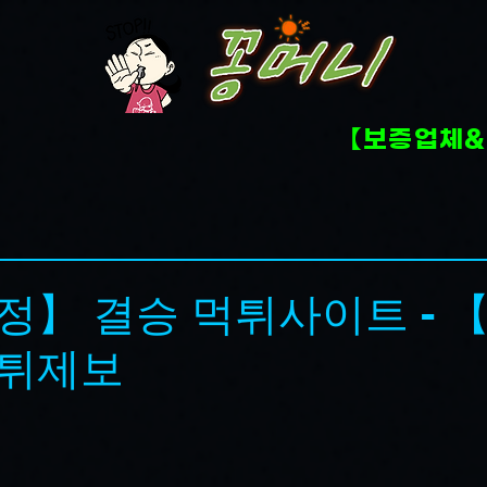
【보증업체&
정】 결승 먹튀사이트 - 
튀제보