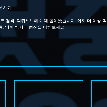
이용하기
 검색, 먹튀제보에 대해 알아봤습니다. 이제 더 이상 
록, 먹튀 방지에 최선을 다해보세요.