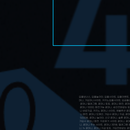
입플보너스, 입플놀이터, 입플사이트, 입플이벤트,
머니, 가입머니사이트, 카지노입플사이트,
입금플러
【먹튀확정】 두바이 DUBAI
꽁머니 텔레그램, 꽁머니 토토, 꽁머니 환전, 꽁머
꽁머니 10000, 환전가능 꽁머니, 승인전화없는 토
먹튀사이트 - 【꽁머니검증】
니 바로지급, 카지노 꽁머니 사이트, 에볼루션 꽁머
니 환전, 꽁머니 도메인, 가입시 꽁머니 지급, 꽁머
먹튀제보
5000원, 꽁머니 놀이터, 신규 꽁머니, 슬롯 꽁머
가입시 꽁머니 환전, 지뢰찾기 사이트 꽁머니, 꽁머니
니, 꽁머니 주는 사이트, 꽁머니 3만원, 텔레그램 
니, fx 꽁머니, 꽁머니 지급 토토, 가입전화없는 