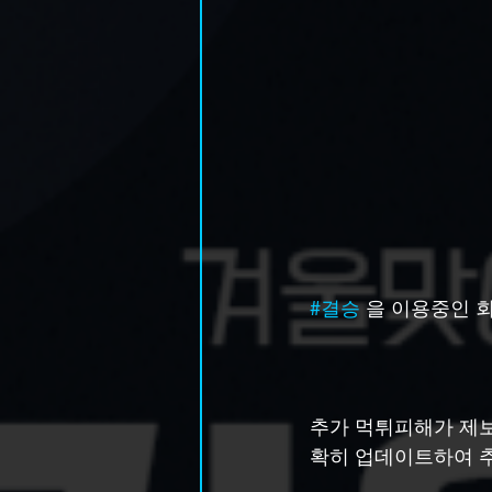
#결승
 을 이용중인 
추가 먹튀피해가 제보
확히 업데이트하여 